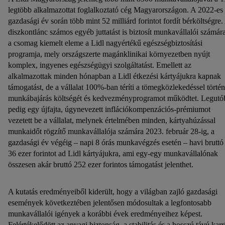
legtöbb alkalmazottat foglalkoztató cég Magyarországon. A 2022-es
gazdasági év során több mint 52 milliárd forintot fordít bérköltségre.
diszkontlánc számos egyéb juttatást is biztosít munkavállalói számára
a csomag kiemelt eleme a Lidl nagyértékű egészségbiztosítási
programja, mely országszerte magánklinikai környezetben nyújt
komplex, ingyenes egészségügyi szolgáltatást. Emellett az
alkalmazottak minden hónapban a Lidl étkezési kártyájukra kapnak
támogatást, de a vállalat 100%-ban téríti a tömegközlekedéssel törté
munkábajárás költségét és kedvezményprogramot működtet. Legutó
pedig egy újfajta, úgynevezett inflációkompenzációs-prémiumot
vezetett be a vállalat, melynek értelmében minden, kártyahúzással
munkaidőt rögzítő munkavállalója számára 2023. február 28-ig, a
gazdasági év végéig – napi 8 órás munkavégzés esetén – havi bruttó
36 ezer forintot ad Lidl kártyájukra, ami egy-egy munkavállalónak
összesen akár bruttó 252 ezer forintos támogatást jelenthet.
A kutatás eredményeiből kiderült, hogy a világban zajló gazdasági
események következtében jelentősen módosultak a legfontosabb
munkavállalói igények a korábbi évek eredményeihez képest.
Felértékelődött az anyagi biztonság, a stabilitás és a hosszú távú karr