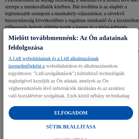
szerepe a munkavállalók körében. Bár továbbra is az alapbér a
legfontosabb szempont a munkahely-választáskor, a növekvő
bizonytalanság következtében a rugalmas munkaidő és a kiszámítha
időbeosztás helyett előtérbe került a karrier és a túlóra-kifizetés.
Mielőtt továbbmennénk: Az Ön adatainak
Bővebben a kutatásról:
feldolgozása
https://www.pwc.com/hu/hu/sajtoszoba/2022/munkaeropiaci_pr
A Lidl weboldalainak és a Lidl alkalmazásnak
üzemeltetőjeként a
weboldalainkon és alkalmazásunkon
Sajtókapcsolat
(együttesen: "Lidl-szolgáltatások") különböző technológiák
segítségével kezeljük az Ön adatait, amelyek az Ön
Lidl sajtóosztály
végberendezésén lévő információk tárolására és az azokhoz
sajto@lidl.hu
való hozzáférésre szolgálnak. Ezek közül néhány technikailag
szükséges, vagy az Ön hozzájárulásával használják a
Letöltés
kényelmes beállításokhoz, statisztikák összeállításához vagy a
ELFOGADOM
Lidl szolgáltatásokon belül és kívül személyre szabott
LETÖLTÉS (168.55 KB)
hirdetésekhez. Ha Ön a Lidl Plus program résztvevője, bolti
SÜTIK BEÁLLÍTÁSA
vásárlási magatartásából származó adatokat is kezeljük e