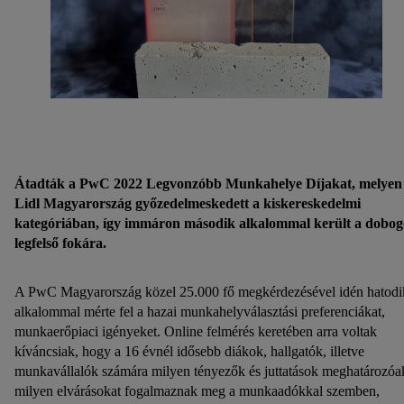
Átadták a PwC 2022 Legvonzóbb Munkahelye Díjakat, melyen
Lidl Magyarország győzedelmeskedett a kiskereskedelmi
kategóriában, így immáron második alkalommal került a dobog
legfelső fokára.
A PwC Magyarország közel 25.000 fő megkérdezésével idén hatodi
alkalommal mérte fel a hazai munkahelyválasztási preferenciákat,
munkaerőpiaci igényeket. Online felmérés keretében arra voltak
kíváncsiak, hogy a 16 évnél idősebb diákok, hallgatók, illetve
munkavállalók számára milyen tényezők és juttatások meghatározóa
milyen elvárásokat fogalmaznak meg a munkaadókkal szemben,