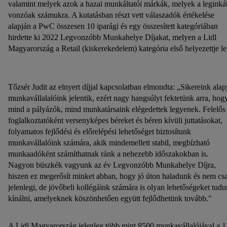
valamint melyek azok a hazai munkáltatói márkák, melyek a legink
vonzóak számukra. A kutatásban részt vett válaszadók értékelése
alapján a PwC összesen 10 iparági és egy összesített kategóriában
hirdette ki 2022 Legvonzóbb Munkahelye Díjakat, melyen a Lidl
Magyarország a Retail (kiskerekedelem) kategória első helyezettje let
Tőzsér Judit az elnyert díjjal kapcsolatban elmondta: „Sikereink alap
munkavállalalóink jelentik, ezért nagy hangsúlyt fektetünk arra, hog
mind a pályázók, mind munkatársaink elégedettek legyenek. Felelős
foglalkoztatóként versenyképes béreket és béren kívüli juttatásokat,
folyamatos fejlődési és előrelépési lehetőséget biztosítunk
munkavállalóink számára, akik mindemellett stabil, megbízható
munkaadóként számíthatnak ránk a nehezebb időszakokban is.
Nagyon büszkék vagyunk az év Legvonzóbb Munkahelye Díjra,
hiszen ez megerősít minket abban, hogy jó úton haladunk és nem cs
jelenlegi, de jövőbeli kollégáink számára is olyan lehetőségeket tud
kínálni, amelyeknek köszönhetően együtt fejlődhetünk tovább."
A Lidl Magyarország jelenleg több mint 8500 munkavállalójával a 1