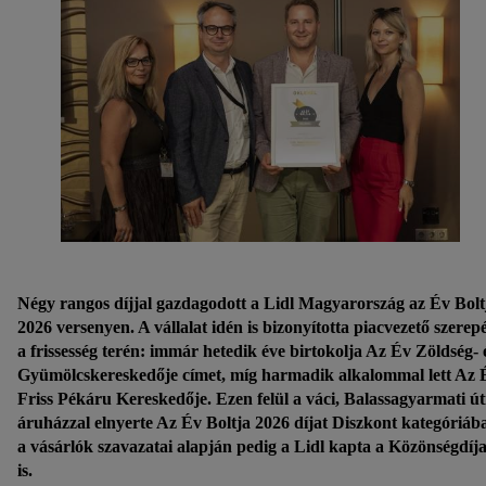
Négy rangos díjjal gazdagodott a Lidl Magyarország az Év Bolt
2026 versenyen. A vállalat idén is bizonyította piacvezető szerep
a frissesség terén: immár hetedik éve birtokolja Az Év Zöldség- 
Gyümölcskereskedője címet, míg harmadik alkalommal lett Az 
Friss Pékáru Kereskedője. Ezen felül a váci, Balassagyarmati út
áruházzal elnyerte Az Év Boltja 2026 díjat Diszkont kategóriáb
a vásárlók szavazatai alapján pedig a Lidl kapta a Közönségdíja
is.