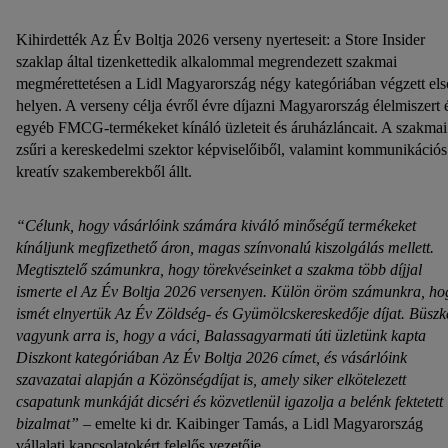
Kihirdették Az Év Boltja 2026 verseny nyerteseit: a Store Insider
szaklap által tizenkettedik alkalommal megrendezett szakmai
megmérettetésen a Lidl Magyarország négy kategóriában végzett els
helyen. A verseny célja évről évre díjazni Magyarország élelmiszert 
egyéb FMCG-termékeket kínáló üzleteit és áruházláncait. A szakmai
zsűri a kereskedelmi szektor képviselőiből, valamint kommunikációs
kreatív szakemberekből állt.
“Célunk, hogy vásárlóink számára kiváló minőségű termékeket
kínáljunk megfizethető áron, magas színvonalú kiszolgálás mellett.
Megtisztelő számunkra, hogy törekvéseinket a szakma több díjjal
ismerte el Az Év Boltja 2026 versenyen. Külön öröm számunkra, ho
ismét elnyertük Az Év Zöldség- és Gyümölcskereskedője díjat. Büszk
vagyunk arra is, hogy a váci, Balassagyarmati úti üzletünk kapta
Diszkont kategóriában Az Év Boltja 2026 címet, és vásárlóink
szavazatai alapján a Közönségdíjat is, amely siker elkötelezett
csapatunk munkáját dicséri és közvetlenül igazolja a belénk fektetett
bizalmat”
– emelte ki dr. Kaibinger Tamás, a Lidl Magyarország
vállalati kapcsolatokért felelős vezetője
.