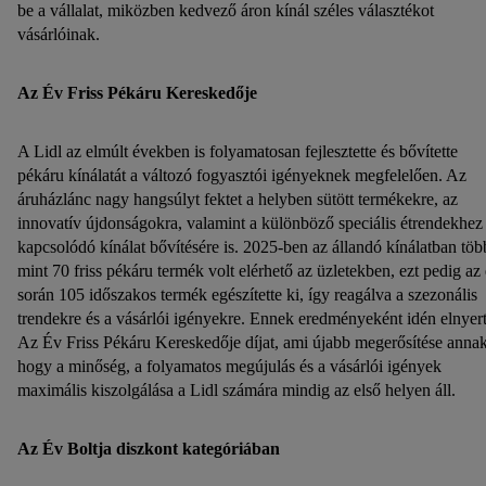
be a vállalat, miközben kedvező áron kínál széles választékot
vásárlóinak.
Az Év Friss Pékáru Kereskedője
A Lidl az elmúlt években is folyamatosan fejlesztette és bővítette
pékáru kínálatát a változó fogyasztói igényeknek megfelelően. Az
áruházlánc nagy hangsúlyt fektet a helyben sütött termékekre, az
innovatív újdonságokra, valamint a különböző speciális étrendekhez
kapcsolódó kínálat bővítésére is. 2025-ben az állandó kínálatban töb
mint 70 friss pékáru termék volt elérhető az üzletekben, ezt pedig az
során 105 időszakos termék egészítette ki, így reagálva a szezonális
trendekre és a vásárlói igényekre. Ennek eredményeként idén elnyer
Az Év Friss Pékáru Kereskedője díjat, ami újabb megerősítése annak
hogy a minőség, a folyamatos megújulás és a vásárlói igények
maximális kiszolgálása a Lidl számára mindig az első helyen áll.
Az Év Boltja diszkont kategóriában