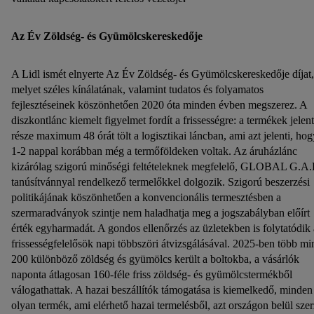
Az Év Zöldség- és Gyümölcskereskedője
A Lidl ismét elnyerte Az Év Zöldség- és Gyümölcskereskedője díjat,
melyet széles kínálatának, valamint tudatos és folyamatos
fejlesztéseinek köszönhetően 2020 óta minden évben megszerez. A
diszkontlánc kiemelt figyelmet fordít a frissességre: a termékek jelen
része maximum 48 órát tölt a logisztikai láncban, ami azt jelenti, hog
1-2 nappal korábban még a termőföldeken voltak. Az áruházlánc
kizárólag szigorú minőségi feltételeknek megfelelő, GLOBAL G.A.
tanúsítvánnyal rendelkező termelőkkel dolgozik. Szigorú beszerzési
politikájának köszönhetően a konvencionális termesztésben a
szermaradványok szintje nem haladhatja meg a jogszabályban előírt
érték egyharmadát. A gondos ellenőrzés az üzletekben is folytatódik 
frissességfelelősök napi többszöri átvizsgálásával. 2025-ben több mi
200 különböző zöldség és gyümölcs került a boltokba, a vásárlók
naponta átlagosan 160-féle friss zöldség- és gyümölcstermékből
válogathattak. A hazai beszállítók támogatása is kiemelkedő, minden
olyan termék, ami elérhető hazai termelésből, azt országon belül szer