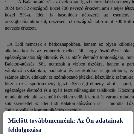
· A Balaton-átúszás az évek során igazi nemzetközi esemény le
2024-ben 52 országból közel 700 nevező érkezett, ami a teljes léts
közel 5%-a. Idén is hasonlóan népszerű az esemény 
országhatárainkon túl, összesen 53 országból több mint 700 külfö
nevezés érkezett.
„A Lidl nemcsak a hétköznapokban, hanem az olyan különle
alkalmakkor is az emberek mellett áll, hogy ösztönözze őket
egészségtudatos táplálkozás és az aktív életmód fontosságára, min
Balaton-átúszás. Sőt, nemcsak a vízben úszókra, hanem a par
várakozó családokra, barátokra és szurkolókra is gondolunk, ez
számos aktív, edukatív és szórakoztató játékkal készülünk számukra 
hiszen ez a sportesemény igazi közösségi élmény, ahol a sport,
egészséges életmód és a nyári fesztiválhangulat találkozik. Köszön
mindenkinek, aki az elmúlt években velünk tartott és várunk minden
sok szeretettel az idei Lidl Balaton-átúszáson is” – mondta Tőz
Judit, a vállalat kommunikációs vezetője.
Mielőtt továbbmennénk: Az Ön adatainak
Áthúzás
feldolgozása