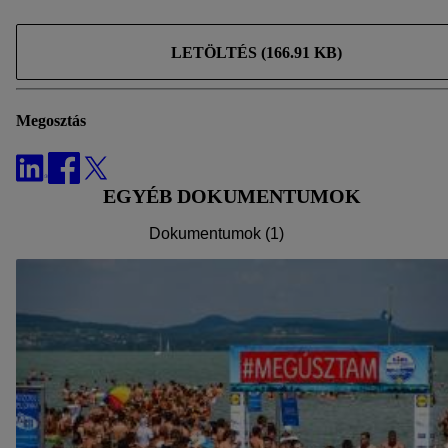
adatok tárolási idejéről és a hozzájárulásának bármikor, a
jövőre nézve történő visszavonásához való jogáról
a
LETÖLTÉS (166.91 KB)
adatvédelmi szabályzatunkban
találhat.
Az impresszumokat itt
találja.
Megosztás
EGYÉB DOKUMENTUMOK
Dokumentumok (1)