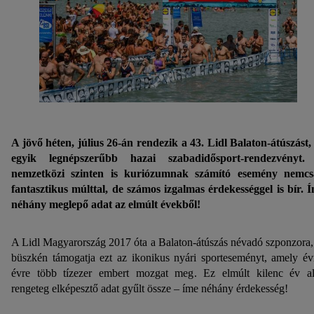
A jövő héten, július 26-án rendezik a 43. Lidl Balaton-átúszást,
egyik legnépszerűbb hazai szabadidősport-rendezvényt.
nemzetközi szinten is kuriózumnak számító esemény nemc
fantasztikus múlttal, de számos izgalmas érdekességgel is bír. 
néhány meglepő adat az elmúlt évekből!
A Lidl Magyarország 2017 óta a Balaton-átúszás névadó szponzora,
büszkén támogatja ezt az ikonikus nyári sporteseményt, amely év
évre több tízezer embert mozgat meg. Ez elmúlt kilenc év al
rengeteg elképesztő adat gyűlt össze – íme néhány érdekesség!