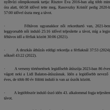
nyíltvízi olimpikonunk tartja: Risztov Éva 2016-ban alig több min
óra alatt, 60:58 idővel tette meg, Rasovszky Kristóf pedig 2020-
57:00 idővel úszta meg a távot.
· Féltávon ugyanakkor női rekordtartó van, 2021-ben
leggyorsabb női induló 25:16 idővel teljesítette a távot, míg a legj
féltávos idő a férfiak között 30:06 (2021).
· A deszkás áthúzás eddigi rekordja a férfiaknál 37:53 (2024)
nőknél 43:22 (2022).
· A verseny történetének legidősebb átúszója 2023-ban 86 éve
vágott neki a Lidl Balaton-átúszásnak. Idén a legidősebb nevező
éves, de több 80 év fölötti induló is van az úszók között.
· A legtöbbször induló úszó idén 43. alkalommal fogja teljesíten
távot.