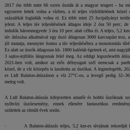
2017 óta több mint 66 ezren úszták át a magyar tengert – ha m
egyszerre lettek volna a vízben, a tó teljes vízfelületének közel 
százalékát foglalták volna el. Ez több mint 25 focipályányi terüle
jelent. A teljes táv teljesítésének átlagos ideje 2 óra 50 perc, de
indulók háromnegyede 3 óra 10 perc alatt célba ér. A teljes, 5,2 km
táv átúszása alkalmával egy úszó átlagosan 3000 karcsapást tesz, 
jól mutatja, mennyire fontos a táv teljesítéséhez a monotonitás tűré
Ez alatt az úszók átlagosan kb. 1800 kalóriát égetnek el, ami nagyjá
3 sajtos-tejfölös lángosnak felel meg. Az eddigi legszelesebb átús
2021-ben volt, amikor az erős délnyugati szél nemcsak a part
közel, de a víz közepén is lassította az úszókat. A legmelegebb, 20
es Lidl Balaton-átúszáson a víz 27°C-os, a levegő pedig 32–3
meleg volt.
A Lidl Balaton-átúszás kifejezetten amatőr és hobbi úszóknak sz
nyíltvízi úszóesemény, ennek ellenére fantasztikus eredmén
születtek az elmúlt évek során.
· A Balaton-átúszás teljes, 5,2 km-es távjának rekordját 