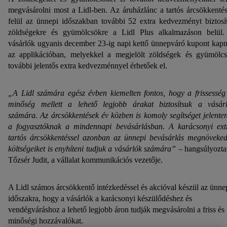
megvásárolni most a Lidl-ben. Az áruházlánc a tartós árcsökkenté
felül az ünnepi időszakban további 52 extra kedvezményt biztosí
zöldségekre és gyümölcsökre a Lidl Plus alkalmazáson belül
vásárlók ugyanis december 23-ig napi kettő ünnepváró kupont kap
az applikációban, melyekkel a megjelölt zöldségek és gyümölc
további jelentős extra kedvezménnyel érhetőek el.
„A Lidl számára egész évben kiemelten fontos, hogy a frissesség
minőség mellett a lehető legjobb árakat biztosítsuk a vásár
számára. Az árcsökkentések év közben is komoly segítséget jelente
a fogyasztóknak a mindennapi bevásárlásban. A karácsonyi ext
tartós árcsökkentéssel azonban az ünnepi bevásárlás megnöveked
költségeiket is enyhíteni tudjuk a vásárlók számára”
– hangsúlyozta
Tőzsér Judit, a vállalat kommunikációs vezetője.
A Lidl számos árcsökkentő intézkedéssel és akcióval készül az ünne
időszakra, hogy a vásárlók a karácsonyi készülődéshez és
vendégváráshoz a lehető legjobb áron tudják megvásárolni a friss és
minőségi hozzávalókat.