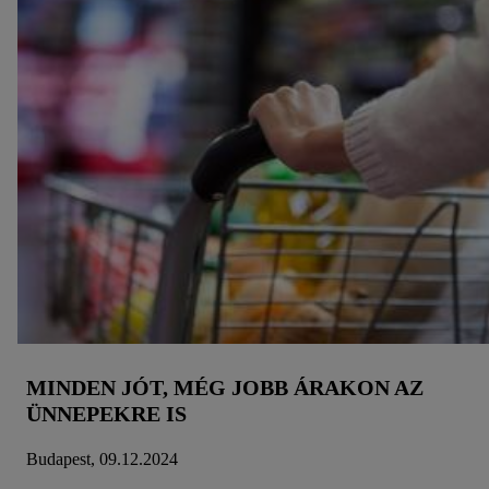
technológiák használatát engedélyezheti. Az "Elfogadom"
gombra kattintva Ön hozzájárul a fent említett célokból történő
adatkezeléshez. További információkat, többek között az
adatok tárolási idejéről és a hozzájárulásának bármikor, a
jövőre nézve történő visszavonásához való jogáról
a
adatvédelmi szabályzatunkban
találhat.
Az impresszumokat itt
találja.
MINDEN JÓT, MÉG JOBB ÁRAKON AZ
ÜNNEPEKRE IS
Budapest, 09.12.2024