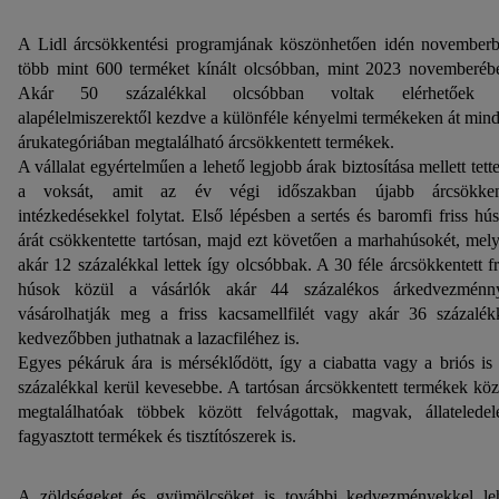
A Lidl árcsökkentési programjának köszönhetően idén november
több mint 600 terméket kínált olcsóbban, mint 2023 novemberéb
Akár 50 százalékkal olcsóbban voltak elérhetőek 
alapélelmiszerektől kezdve a különféle kényelmi termékeken át min
árukategóriában megtalálható árcsökkentett termékek.
A vállalat egyértelműen a lehető legjobb árak biztosítása mellett tette
a voksát, amit az év végi időszakban újabb árcsökken
intézkedésekkel folytat. Első lépésben a sertés és baromfi friss hú
árát csökkentette tartósan, majd ezt követően a marhahúsokét, mel
akár 12 százalékkal lettek így olcsóbbak. A 30 féle árcsökkentett fr
húsok közül a vásárlók akár 44 százalékos árkedvezménn
vásárolhatják meg a friss kacsamellfilét vagy akár 36 százalék
kedvezőbben juthatnak a lazacfiléhez is.
Egyes pékáruk ára is mérséklődött, így a ciabatta vagy a briós is
százalékkal kerül kevesebbe. A tartósan árcsökkentett termékek köz
megtalálhatóak többek között felvágottak, magvak, állateledel
fagyasztott termékek és tisztítószerek is.
A zöldségeket és gyümölcsöket is további kedvezményekkel le