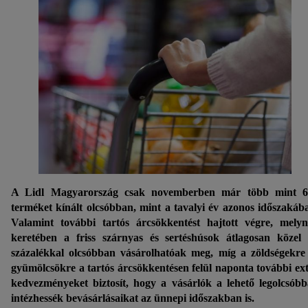
A Lidl Magyarország csak novemberben már több mint 6
terméket kínált olcsóbban, mint a tavalyi év azonos időszakáb
Valamint további tartós árcsökkentést hajtott végre, mely
keretében a friss szárnyas és sertéshúsok átlagosan közel
százalékkal olcsóbban vásárolhatóak meg, míg a zöldségekre
gyümölcsökre a tartós árcsökkentésen felül naponta további ex
kedvezményeket biztosít, hogy a vásárlók a lehető legolcsób
intézhessék bevásárlásaikat az ünnepi időszakban is.