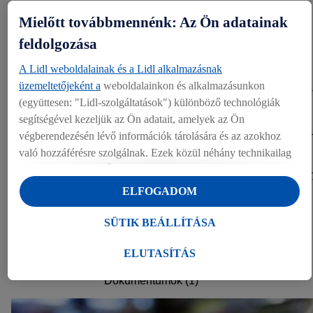
Mielőtt továbbmennénk: Az Ön adatainak
Sajtókapcsolat
feldolgozása
Lidl sajtóosztály
A Lidl weboldalainak és a Lidl alkalmazásnak
sajto@lidl.hu
üzemeltetőjeként a
weboldalainkon és alkalmazásunkon
(együttesen: "Lidl-szolgáltatások") különböző technológiák
Letöltés
segítségével kezeljük az Ön adatait, amelyek az Ön
végberendezésén lévő információk tárolására és az azokhoz
való hozzáférésre szolgálnak. Ezek közül néhány technikailag
LETÖLTÉS (154.81 KB)
szükséges, vagy az Ön hozzájárulásával használják a
kényelmes beállításokhoz, statisztikák összeállításához vagy a
ELFOGADOM
Megosztás
Lidl szolgáltatásokon belül és kívül személyre szabott
hirdetésekhez. Ha Ön a Lidl Plus program résztvevője, bolti
SÜTIK BEÁLLÍTÁSA
vásárlási magatartásából származó adatokat is kezeljük e
EGYÉB DOKUMENTUMOK
célokra.
ELUTASÍTÁS
A "Sütik beállítása" alatt engedélyezheti az egyéni célokat, és
Dokumentumok (1)
további információkat talál az adatkezeléssel kapcsolatban.
Az "Elutasítás" gombra kattintva csak a szükséges