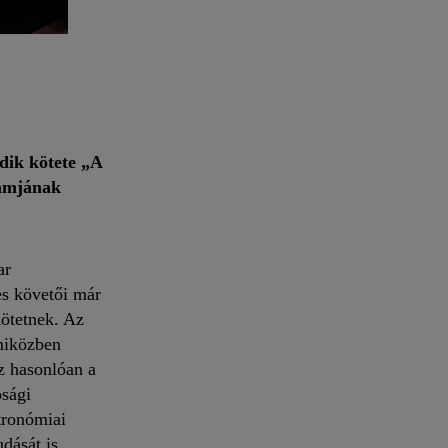
dik kötete „A
ramjának
ar
es követői már
kötetnek. Az
 miközben
ez hasonlóan a
ósági
tronómiai
dását is