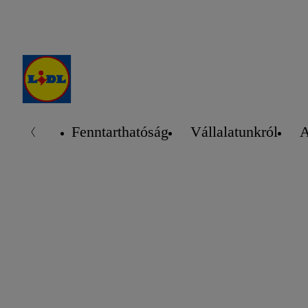
Fenntarthatóság
Vállalatunkról
A