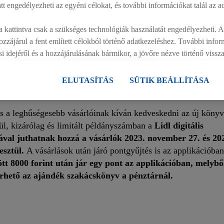
att engedélyezheti az egyéni célokat, és további információkat talál az a
rmációkról, melyek segítik az olvasót a recept elkészítése so
 kattintva csak a szükséges technológiák használatát engedélyezheti.
az adott étel elkészítési ideje. A tápértékinformációk megadá
zzájárul a fent említett célokból történő adatkezeléshez. További info
entességi kategóriába tartozik. A szerzők idén is egytől három
ási idejéről és a hozzájárulásának bármikor, a jövőre nézve történő viss
nnyire könnyű vagy éppen nehéz elkészíteni az adott ételt. Ez
szabályzatunkban
találhat.
Az impresszumokat itt találja.
érdekében pontosan be kell tartani a leírásokat, vagy éppen azt,
ELUTASÍTÁS
SÜTIK BEÁLLÍTÁSA
s a leghűségesebb vásárlóinak kíván kedveskedni az új könyv
l, kizárólag és limitált példányszámban a
Lidl digitális
ával juthatnak hozzá a vásárlók
2023. november 27. és 20
esztül.
A vásárlások után járó pontgyűjtés is az applikációban
tt 8000 forint után jár egy pont az applikációban, melyből
érhető az ajándék szakácskönyv a pénztárnál.