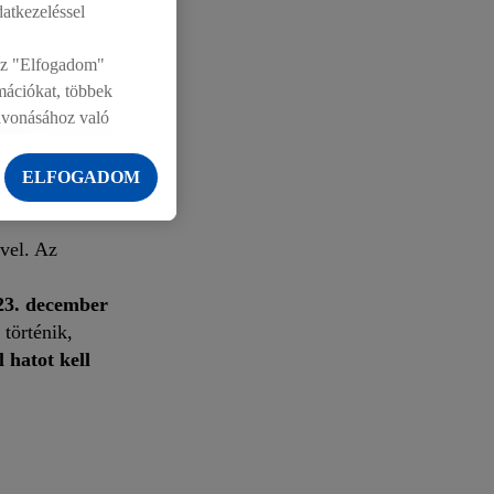
datkezeléssel
rán, így
 Az "Elfogadom"
sa mellett
rmációkat, többek
ig terjedő
zavonásához való
en felül most
 hogy ízlés
ELFOGADOM
vel. Az
23. december
 történik,
 hatot kell