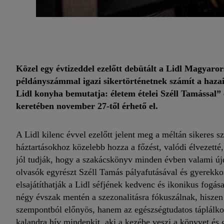
Közel egy évtizeddel ezelőtt debütált a Lidl Magyar
példányszámmal igazi sikertörténetnek számít a hazai
Lidl konyha bemutatja: életem ételei Széll Tamással”
keretében november 27-től érhető el.
A Lidl kilenc évvel ezelőtt jelent meg a méltán sikeres s
háztartásokhoz közelebb hozza a főzést, valódi élvezett
jól tudják, hogy a szakácskönyv minden évben valami újd
olvasók egyrészt Széll Tamás pályafutásával és gyerekk
elsajátíthatják a Lidl séfjének kedvenc és ikonikus fogá
négy évszak mentén a szezonalitásra fókuszálnak, hisze
szempontból előnyös, hanem az egészségtudatos táplálkoz
kalandra hív mindenkit, aki a kezébe veszi a könyvet és 