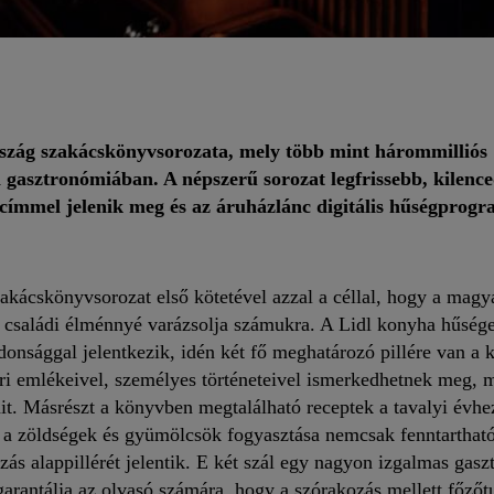
ország szakácskönyvsorozata, mely több mint hárommilliós
 gasztronómiában. A népszerű sorozat legfrissebb, kilence
 címmel jelenik meg és az áruházlánc digitális hűségprog
zakácskönyvsorozat első kötetével azzal a céllal, hogy a magy
é, családi élménnyé varázsolja számukra. A Lidl konyha hűség
onsággal jelentkezik, idén két fő meghatározó pillére van a 
ori emlékeivel, személyes történeteivel ismerkedhetnek meg,
sait. Másrészt a könyvben megtalálható receptek a tavalyi évh
n a zöldségek és gyümölcsök fogyasztása nemcsak fenntarthat
ás alappillérét jelentik. E két szál egy nagyon izgalmas gasz
garantálja az olvasó számára, hogy a szórakozás mellett főzőtu