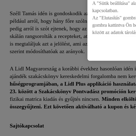
A "Sütik beállítása" al
kapcsolatban.
Széll Tamás idén is gondoskodik azokról a kiegészítő info
Az "Elutasítás" gombra
például arról, hogy hány főre szólnak, vagy hogy mennyi 
gombra kattintva Ön ho
pedig arról is szót ejtenek, hogy az adott fogás milyen m
között az adatok tárol
skálán rangsorolták a recepteket, attól függően, hogy me
jogáról
a adatvédelmi 
is megtaláljuk azt a jelölést, ami azt jelzi, hogy a siker 
szerint módosíthatóak az arányok.
A Lidl Magyarország a korábbi évekhez hasonlóan idén i
ajándék szakácskönyv kereskedelmi forgalomba nem kerü
hűségprogramjában, a Lidl Plus applikáció használat
23. között a Szakácskönyv Pontvadász promóción ker
fizikai matrica kiadás és gyűjtés nincsen.
Minden elköltö
összegyűjteni. Ezt követően aktiválható a kupon és k
Sajtókapcsolat