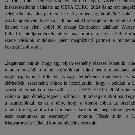
A Lidl, mint Németország és Európa egyik vezető élelmisz
kiskereskedelmi vállalata az UEFA EURO 2024 és az azt megel
selejtezők hivatalos partnere lesz. A partneri együttműködés tökéle
összhangban van, hiszen a Lidl ma már 31 országban több mint 12.
üzlettel van jelen, ebből 30 ország Európában található. Ahog
futball inspirálja emberek millióit nap mint nap, úgy a Lidl Euró
szerte vásárlók millióinak jelent megbízható partnert a mindenn
bevásárlások során.
„Izgatottan várjuk, hogy egy olyan esemény részesei lehetünk, am
minden országban mind vásárlóinkat, mind pedig munkatársain
nagy izgalommal tölti el. Ahogy termékeink mindenki szám
elérhetőek, szeretnénk ahhoz is hozzájárulni, hogy - például a L
szurkolói zónáinkon keresztül - az UEFA EURO 2024 minde
számára igazi élmény legyen. Számos Lidl-ország drukkol majd egy
a szurkolókkal, és az a tény, hogy a döntőt abban az ország
rendezik meg, ahol a Lidl története elkezdődött, még különlegese
teszi számunkra az eseményt" - mondta Tőzsér Judit, a L
Magyarország vállalati kommunikációs vezetője.