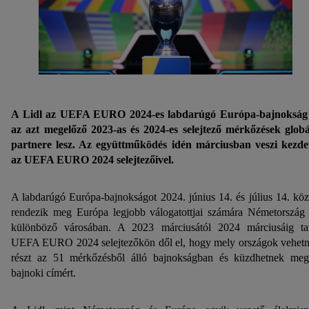
A Lidl az UEFA EURO 2024-es labdarúgó Európa-bajnokság
az azt megelőző 2023-as és 2024-es selejtező mérkőzések globá
partnere lesz. Az együttműködés idén márciusban veszi kezde
az UEFA EURO 2024 selejtezőivel.
A labdarúgó Európa-bajnokságot 2024. június 14. és július 14. köz
rendezik meg Európa legjobb válogatottjai számára Németország 
különböző városában. A 2023 márciusától 2024 márciusáig ta
UEFA EURO 2024 selejtezőkön dől el, hogy mely országok vehet
részt az 51 mérkőzésből álló bajnokságban és küzdhetnek me
bajnoki címért.