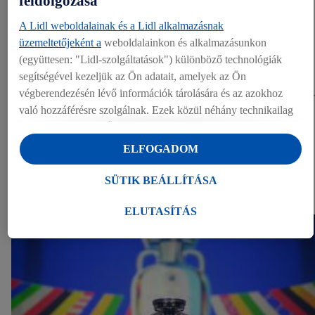
feldolgozása
A Lidl weboldalainak és a Lidl alkalmazásnak
Sajtókapcsolat
üzemeltetőjeként a
weboldalainkon és alkalmazásunkon
(együttesen: "Lidl-szolgáltatások") különböző technológiák
Lidl sajtóosztály
segítségével kezeljük az Ön adatait, amelyek az Ön
sajto@lidl.hu
végberendezésén lévő információk tárolására és az azokhoz
való hozzáférésre szolgálnak. Ezek közül néhány technikailag
Megosztás
szükséges, vagy az Ön hozzájárulásával használják a
kényelmes beállításokhoz, statisztikák összeállításához vagy a
ELFOGADOM
Lidl szolgáltatásokon belül és kívül személyre szabott
EGYÉB DOKUMENTUMOK
hirdetésekhez. Ha Ön a Lidl Plus program résztvevője, bolti
SÜTIK BEÁLLÍTÁSA
vásárlási magatartásából származó adatokat is kezeljük e
Dokumentumok (1)
célokra.
ELUTASÍTÁS
A "Sütik beállítása" alatt engedélyezheti az egyéni célokat, és
további információkat talál az adatkezeléssel kapcsolatban.
Az "Elutasítás" gombra kattintva csak a szükséges
technológiák használatát engedélyezheti. Az "Elfogadom"
gombra kattintva Ön hozzájárul a fent említett célokból történő
adatkezeléshez. További információkat, többek között az