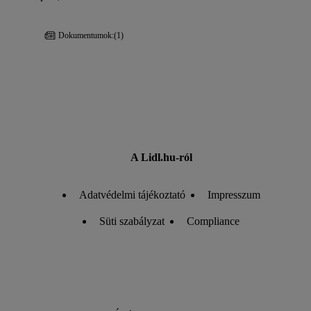
Dokumentumok:
(1)
A Lidl.hu-ról
Adatvédelmi tájékoztató
Impresszum
Süti szabályzat
Compliance