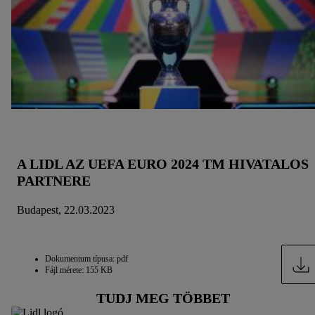
adatok tárolási idejéről és a hozzájárulásának bármikor, a
jövőre nézve történő visszavonásához való jogáról
a
adatvédelmi szabályzatunkban
találhat.
Az impresszumokat itt
találja.
A LIDL AZ UEFA EURO 2024 TM HIVATALOS
PARTNERE
Budapest, 22.03.2023
Dokumentum típusa: pdf
Fájl mérete: 155 KB
TUDJ MEG TÖBBET