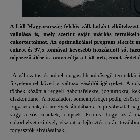
A Lidl Magyarország felelős vállalatként elkötelezett
vállalása is, mely szerint saját márkás termékei
cukortartalmat. Az optimalizálási program sikerét 
cukrot és 97,5 tonnával kevesebb hozzáadott sót haszn
népszerűsítése is fontos célja a Lidl-nek, ennek érd
A változatos és minél magasabb minőségű termékkínálat
figyelemmel követi a változó vásárlói igényeket. A cu
többek között a reggeli gabonafélékre, joghurtokra, ke
diszkontlánc. A hozzáadott sómennyiséget pedig elsőso
fogyasztanak, és amelyek általában a napi sóbevitel nag
vagy a sós snackek, chipsek. Fontos, hogy az áruhá
cukorhelyettesítővel, viszont a fejlesztés során továbbr
fogyasztók elvárásainak.