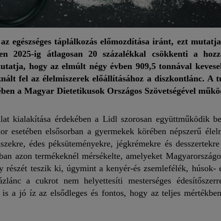
 az egészséges táplálkozás előmozdítása iránt, ezt mutatja
ben 2025-ig átlagosan 20 százalékkal csökkenti a hozz
mutatja, hogy az elmúlt négy évben 909,5 tonnával keves
ált fel az élelmiszerek előállításához a diszkontlánc. A t
ekében a Magyar Dietetikusok Országos Szövetségével műkö
 kialakítása érdekében a Lidl szorosan együttműködik besz
kor esetében elsősorban a gyermekek körében népszerű élelm
kszekre, édes péksüteményekre, jégkrémekre és desszertekre
rban azon termékeknél mérsékelte, amelyeket Magyarországo
y részét teszik ki, úgymint a kenyér-és zsemlefélék, húsok- 
zlánc a cukrot nem helyettesíti mesterséges édesítőszer
a is a jó íz az elsődleges és fontos, hogy az teljes mértékbe