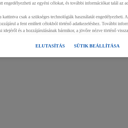
att engedélyezheti az egyéni célokat, és további információkat talál az a
álatában számos só-és cukoroptimalizált termék megtalálható
 kattintva csak a szükséges technológiák használatát engedélyezheti.
állalat honlapján található. Az Egészségesen az iskolapad
zzájárul a fent említett célokból történő adatkezeléshez. További info
 olvasható.
ási idejéről és a hozzájárulásának bármikor, a jövőre nézve történő viss
szabályzatunkban
találhat.
Az impresszumokat itt találja.
ELUTASÍTÁS
SÜTIK BEÁLLÍTÁSA