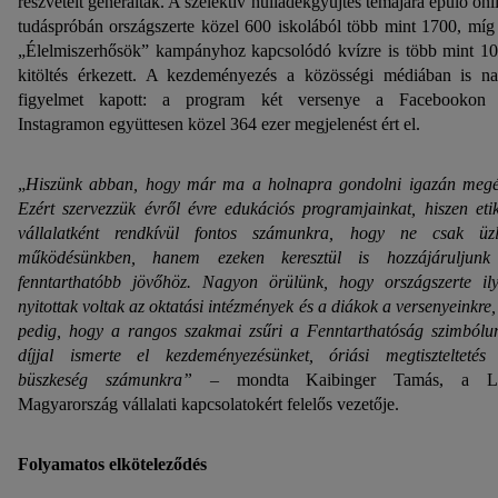
részvételt generáltak. A szelektív hulladékgyűjtés témájára épülő onl
tudáspróbán országszerte közel 600 iskolából több mint 1700, míg
„Élelmiszerhősök” kampányhoz kapcsolódó kvízre is több mint 1
kitöltés érkezett. A kezdeményezés a közösségi médiában is n
figyelmet kapott: a program két versenye a Facebookon 
Instagramon együttesen közel 364 ezer megjelenést ért el.
„
Hiszünk abban, hogy már ma a holnapra gondolni igazán megé
Ezért szervezzük évről évre edukációs programjainkat, hiszen eti
vállalatként
rendkívül fontos számunkra, hogy ne csak üzl
működésünkben, hanem ezeken keresztül is hozzájáruljun
fenntarthatóbb jövőhöz. Nagyon örülünk, hogy országszerte il
nyitottak voltak az oktatási intézmények és a diákok a versenyeinkre,
pedig, hogy a rangos szakmai zsűri a Fenntarthatóság szimból
díjjal ismerte el kezdeményezésünket, óriási megtiszteltetés
büszkeség számunkra”
– mondta Kaibinger Tamás, a Li
Magyarország vállalati kapcsolatokért felelős vezetője.
Folyamatos elköteleződés