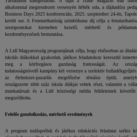
Társadalmi kategóriában. A díjat a Trade Magazin már hato
alkalommal megrendezett versenyén ítélték oda, a díjátadóra pedi
Business Days 2025 konferencián, 2025. szeptember 24-én, Tapol
került sor. A Fenntarthatóság szimbóluma díj célja a fenntarthatós
szempontokat kiemelten kezelő, mérhető és példamuta
kezdeményezések bemutatása.
A Lidl Magyarország programjának célja, hogy elsősorban az általá
iskolás diákokkal gyakorlati, játékos feladatokon keresztül ismerte
meg a körforgásos gazdaság fontosságát. Az ország
tudatosságnövelő kampány két versenye a szelektív hulladékgyűjtés
az élelmiszer-pazarlás megelőzése témáira épült, amely
országszerte több száz iskola diákjai vettek részt, valamint a válla
munkatársait és a Lidl közösségi média felületeinek követőit
megszólította.
Felelős gondolkodás, mérhető eredmények
A program tudáspróbái és játékos edukációs feladatai széles k