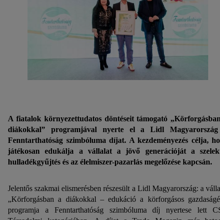
A fiatalok környezettudatos döntéseit támogató „Körforgásba
diákokkal” programjával nyerte el a Lidl Magyarország
Fenntarthatóság szimbóluma díjat. A kezdeményezés célja, h
játékosan edukálja a vállalat a jövő generációját a szelek
hulladékgyűjtés és az élelmiszer-pazarlás megelőzése kapcsán.
Jelentős szakmai elismerésben részesült a Lidl Magyarország: a válla
„Körforgásban a diákokkal – edukáció a körforgásos gazdaságé
programja a Fenntarthatóság szimbóluma díj nyertese lett 