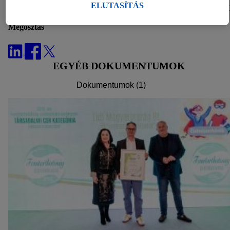
célokra.
ELUTASÍTÁS
A "Sütik beállítása" alatt engedélyezheti az egyéni célokat, és
Megosztás
további információkat talál az adatkezeléssel kapcsolatban.
Az "Elutasítás" gombra kattintva csak a szükséges
technológiák használatát engedélyezheti. Az "Elfogadom"
EGYÉB DOKUMENTUMOK
gombra kattintva Ön hozzájárul a fent említett célokból történő
adatkezeléshez. További információkat, többek között az
Dokumentumok (1)
adatok tárolási idejéről és a hozzájárulásának bármikor, a
jövőre nézve történő visszavonásához való jogáról
a
adatvédelmi szabályzatunkban
találhat.
Az impresszumokat itt
találja.