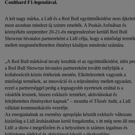
Coulthard F1-legendával.
A két nagy márka, a Lidl és a Red Bull együttműködése nem újkelet
most azonban mindezt új szintre emelték. A Puskás Arénában és
környékén szeptember 20-21-én megrendezésre kerülő Red Bull
Showrun hivatalos partnereként a Lidl célja, hogy a minőségi termé
mellett megismételhetetlen élményt kínáljon mindenki számára.
„A Red Bull márkával tavaly kezdtük el az együttműködést, idén pe
a Red Bull Showrun hivatalos partnereként tovább mélyítjük a
kollaborációt közös értékeink mentén. Elkötelezettek vagyunk a
minőségi termékek, az innováció és a teljesítmény mellett egyaránt,
ezzel a partnerséggel pedig a legnagyobb nyertesek ezúttal is a
vásárlók lesznek, hiszen exkluzív terméket, aktivitásokat és
felejthetetlen élményeket kapnak” – mondta el Tőzsér Judit, a Lidl
vállalati kommunikációs vezetője.
Az energiaitalnak az esemény apropóján készült exkluzív változata
kizárólag a Lidl áruházakban kerül forgalomba, s itt még nem áll me
Lidl: a show-t megelőzően és a helyszínen is számos izgalmas és
különleges játékkal és aktivitással készül a diszkontlánc.