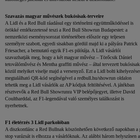
Szavazás magyar művészek bukósisak-terveire
A Lidl és a Red Bull ráadásul egy történelmi együttműködéssel is
örökké emlékezetessé teszi a Red Bull Showrun Budapestet: a
nemzetközi eseménysorozat történetében először egy teljesen
személyre szabott, egyedi sisakban gördül majd ki a pályára Patrick
Friesacher, a bemutató egyik F1-es pilótája. A Lidl vásárlói
szavazhatják meg, hogy a két magyar művész – Törőcsik Dániel
tetoválóművész és Mentha graffiti művész – által tervezett bukósisa
közül melyiket viselje majd a versenyző. Ezt a Lidl bolti kihelyezése
megtalálható QR-kód segítségével a redbull.hu/showrun oldalon
tehetik meg a Lidl vásárlók az AP kódjuk feltöltésével. A játékban
résztvevők a Red Bull Showrunra VIP belépőjegyet, illetve David
Coultharddal, az F1-legendával való személyes találkozást is
nyerhetnek.
F1 életérzés 3 Lidl parkolóban
A diszkontlánc a Red Bullnak köszönhetően következő napokban a 
stop varázsát is elhozza a vásárlóknak. Az alábbi három helyszínen a