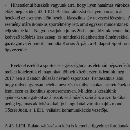
- Hihetetlenül büszkék vagyunk arra, hogy ilyen hatalmas várokoz
előzi meg az idei, 43. LIDL Balaton-átúszást és ilyen hamar, már
hetekkel az esemény előtt betelt a klasszikus táv nevezési létszáma. 
esemény mára ikonikus sportélmény lett, amit egyszer mindenkinek
teljesítenie kell. Nagyon várjuk a július 26-i napot, bízunk benne, h
kedvező időjárás lesz aznap, és mindenki felejthetetlen élményekkel
gazdagodva ér partot – mondta Kocsis Árpád, a Budapest Sportirod
ügyvezetője.
- Évekkel ezelőtt a sportos és egészségtudatos életmód népszerűsít
mellett köteleztük el magunkat, többek között ezért is lettünk még
2017-ben a Balaton-átúszás névadó szponzora. Fantasztikus látni,
hogy milyen gyorsan betelt a nevezés és milyen sokan szeretnének o
lenni ezen az ikonikus sporteseményen. Mi idén is készülünk
ajándékcsomagokkal az átúszók és áthúzók számára, a szurkolókat
pedig izgalmas aktivitásokkal, jó hangulattal várjuk majd - mondta
Tőzsér Judit, a LIDL vállalati kommunikációs vezetője.
A 43. LIDL Balaton-átúszáson idén is kiemelte figyelmet fordítanak 