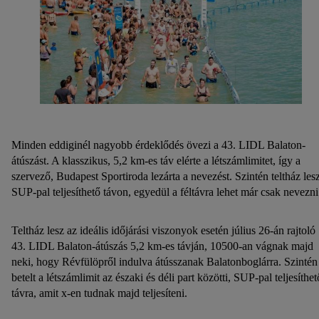
Minden eddiginél nagyobb érdeklődés övezi a 43. LIDL Balaton-
átúszást. A klasszikus, 5,2 km-es táv elérte a létszámlimitet, így a
szervező, Budapest Sportiroda lezárta a nevezést. Szintén teltház les
SUP-pal teljesíthető távon, egyedül a féltávra lehet már csak nevezni
Teltház lesz az ideális időjárási viszonyok esetén július 26-án rajtoló
43. LIDL Balaton-átúszás 5,2 km-es távján, 10500-an vágnak majd
neki, hogy Révfülöpről indulva átússzanak Balatonboglárra. Szintén
betelt a létszámlimit az északi és déli part közötti, SUP-pal teljesíthet
távra, amit x-en tudnak majd teljesíteni.