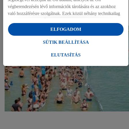
végberendezésén lévő információk tárolására és az azokhoz
EGYÉB DOKUMENTUMOK
való hozzáférésre szolgálnak. Ezek közül néhány technikailag
Dokumentumok (1)
szükséges, vagy az Ön hozzájárulásával használják a
kényelmes beállításokhoz, statisztikák összeállításához vagy a
ELFOGADOM
Lidl szolgáltatásokon belül és kívül személyre szabott
hirdetésekhez. Ha Ön a Lidl Plus program résztvevője, bolti
SÜTIK BEÁLLÍTÁSA
vásárlási magatartásából származó adatokat is kezeljük e
célokra.
ELUTASÍTÁS
A "Sütik beállítása" alatt engedélyezheti az egyéni célokat, és
további információkat talál az adatkezeléssel kapcsolatban.
Az "Elutasítás" gombra kattintva csak a szükséges
technológiák használatát engedélyezheti. Az "Elfogadom"
gombra kattintva Ön hozzájárul a fent említett célokból történő
adatkezeléshez. További információkat, többek között az
adatok tárolási idejéről és a hozzájárulásának bármikor, a
jövőre nézve történő visszavonásához való jogáról
a
adatvédelmi szabályzatunkban
találhat.
Az impresszumokat itt
találja.