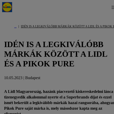
IDÉN IS A LEGKIVÁLÓBB MÁRKÁK KÖZÖTT A LIDL ÉS A PIKOK 
IDÉN IS A LEGKIVÁLÓBB
MÁRKÁK KÖZÖTT A LIDL
ÉS A PIKOK PURE
10.05.2023 | Budapest
A Lidl Magyarország, hazánk piacvezető kiskereskedelmi lánca
tizenegyedik alkalommal nyerte el a Superbrands díjat és ezzel
ismét bekerült a legkiválóbb márkák hazai rangsorába, ahogya
Pikok Pure saját márka is, mely másodszor kapta meg az
elismerést.