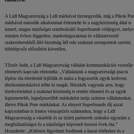
A Lidl Magyarország a Lidl márkával tizenegyedik, míg a Pikok Pu
márkával második alkalommal érdemelte ki a nagyközönség által is
ismert, magas minőséget szimbolizáló Superbrands védjegyet, melye
minden évben független, marketingszakmai és vállalatvezető
szakemberekből álló bizottság ítél oda szakmai szempontok szerint,
többlépcsős előszűrést követően.
Tőzsér Judit, a Lidl Magyarország vállalati kommunikációs vezetője
elismerés kapcsán elmondta: „Vállalatunk a magyarországi piacra
lépése óta töretlenül fejlődik és mára a fogyasztók egyik kedvenc
diszkontáruházává nőtte ki magát. Büszkék vagyunk arra, hogy
törekvéseinket a szakmai közönség is rendre elismeri és az egyik
legismertebb, legnépszerűbb márkaként tartja számon vállalatunkat,
illetve Pikok Pure márkánkat. Az elnyert Superbrands díj azzal
kapcsolatban is fontos visszajelzés számunkra, hogy a Lidl
Magyarország a vásárlók és az üzleti partnerek számára egyaránt a
megbízhatóságot és a minőséget képviseli hosszú évek óta.”
Hozzátette: „Különös figyelmet fordítunk a hazai értékekre és a