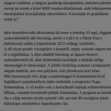
magyar családok, a magyar gazdaság támogatására, melyben jelentő
szerep jut annak a közel 8000 munkavállalónknak, akik lelkiismeret
munkájukkal hozzájárultak sikereinkhez. Köszönjük és gratulálunk
nekik is!”
Idén tizenkilencedik alkalommal ült össze a jelenleg 20 tagú, függetl
szakemberekből álló bizottság, amely a Lidl-t és a Pikok Pure-t
érdemesnek találta a Superbrands 2023 védjegy viselésére.
A díj olyan pozitív visszajelzés a brandről, amely szakmai alapon em
ki a legjobbakat. A díjat odaítélő bizottság az ágazat elismert
szakembereiből áll, akik döntésükkel tanúsítják a márkák eddigi
sikerességét és hitelességét. A jelölés kizárólag szakmai szempontok
alapján történik, arra sem pályázni, sem jelentkezni nem lehet.
Már huszonnyolc éve, hogy a marketinggel és kommunikációval
foglalkozó szaktekintélyek útjára indították a programot Nagy-
Britanniában. A cél kettős volt: a kiemelkedő márkák reflektorfényb
állítása, valamint követendő példák felmutatása. A program az indulá
óta a világ minden részén ismertté vált, ma már 90 országban jelent
különleges minősítést a Superbrands cím.