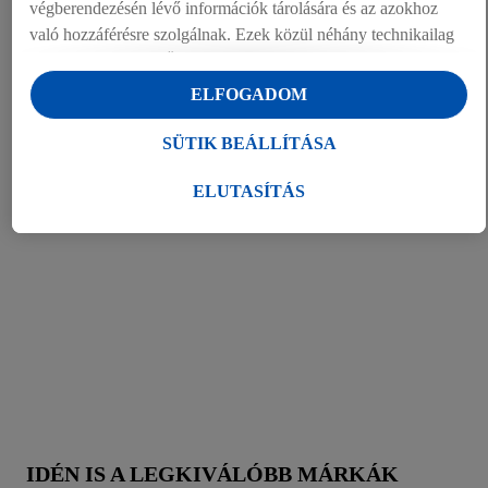
végberendezésén lévő információk tárolására és az azokhoz
való hozzáférésre szolgálnak. Ezek közül néhány technikailag
Dokumentumok (1)
szükséges, vagy az Ön hozzájárulásával használják a
kényelmes beállításokhoz, statisztikák összeállításához vagy a
ELFOGADOM
Lidl szolgáltatásokon belül és kívül személyre szabott
hirdetésekhez. Ha Ön a Lidl Plus program résztvevője, bolti
SÜTIK BEÁLLÍTÁSA
vásárlási magatartásából származó adatokat is kezeljük e
célokra.
ELUTASÍTÁS
A "Sütik beállítása" alatt engedélyezheti az egyéni célokat, és
további információkat talál az adatkezeléssel kapcsolatban.
Az "Elutasítás" gombra kattintva csak a szükséges
technológiák használatát engedélyezheti. Az "Elfogadom"
gombra kattintva Ön hozzájárul a fent említett célokból történő
adatkezeléshez. További információkat, többek között az
adatok tárolási idejéről és a hozzájárulásának bármikor, a
jövőre nézve történő visszavonásához való jogáról
a
adatvédelmi szabályzatunkban
találhat.
Az impresszumokat itt
találja.
IDÉN IS A LEGKIVÁLÓBB MÁRKÁK