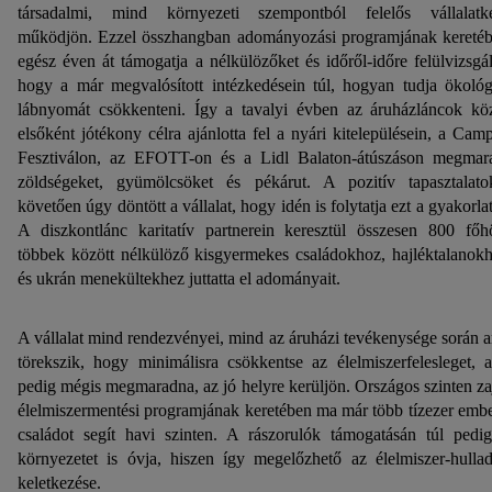
társadalmi, mind környezeti szempontból felelős vállalatk
működjön. Ezzel összhangban adományozási programjának kereté
egész éven át támogatja a nélkülözőket és időről-időre felülvizsgál
hogy a már megvalósított intézkedésein túl, hogyan tudja ökológ
lábnyomát csökkenteni. Így a tavalyi évben az áruházláncok kö
elsőként jótékony célra ajánlotta fel a nyári kitelepülésein, a Cam
Fesztiválon, az EFOTT-on és a Lidl Balaton-átúszáson megmar
zöldségeket, gyümölcsöket és pékárut. A pozitív tapasztalato
követően úgy döntött a vállalat, hogy idén is folytatja ezt a gyakorlat
A diszkontlánc karitatív partnerein keresztül összesen 800 főh
többek között nélkülöző kisgyermekes családokhoz, hajléktalanok
és ukrán menekültekhez juttatta el adományait.
A vállalat mind rendezvényei, mind az áruházi tevékenysége során a
törekszik, hogy minimálisra csökkentse az élelmiszerfelesleget, 
pedig mégis megmaradna, az jó helyre kerüljön. Országos szinten za
élelmiszermentési programjának keretében ma már több tízezer embe
családot segít havi szinten. A rászorulók támogatásán túl pedi
környezetet is óvja, hiszen így megelőzhető az élelmiszer-hulla
keletkezése.