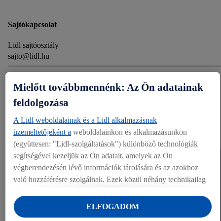
Sajtókapcsolat
Lidl sajtóosztály
sajto@lidl.hu
Megosztás
Mielőtt továbbmennénk: Az Ön adatainak
feldolgozása
EGYÉB DOKUMENTUMOK
A Lidl weboldalainak és a Lidl alkalmazásnak
üzemeltetőjeként a
weboldalainkon és alkalmazásunkon
Dokumentumok (1)
(együttesen: "Lidl-szolgáltatások") különböző technológiák
segítségével kezeljük az Ön adatait, amelyek az Ön
végberendezésén lévő információk tárolására és az azokhoz
való hozzáférésre szolgálnak. Ezek közül néhány technikailag
szükséges, vagy az Ön hozzájárulásával használják a
kényelmes beállításokhoz, statisztikák összeállításához vagy a
ELFOGADOM
Lidl szolgáltatásokon belül és kívül személyre szabott