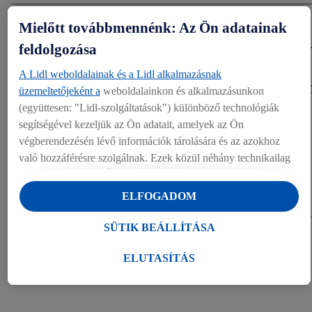
Mielőtt továbbmennénk: Az Ön adatainak
Letöltés
feldolgozása
LETÖLTÉS (160.61 KB)
A Lidl weboldalainak és a Lidl alkalmazásnak
üzemeltetőjeként a
weboldalainkon és alkalmazásunkon
(együttesen: "Lidl-szolgáltatások") különböző technológiák
Megosztás
segítségével kezeljük az Ön adatait, amelyek az Ön
végberendezésén lévő információk tárolására és az azokhoz
való hozzáférésre szolgálnak. Ezek közül néhány technikailag
EGYÉB DOKUMENTUMOK
szükséges, vagy az Ön hozzájárulásával használják a
kényelmes beállításokhoz, statisztikák összeállításához vagy a
Képek (1)
ELFOGADOM
Lidl szolgáltatásokon belül és kívül személyre szabott
hirdetésekhez. Ha Ön a Lidl Plus program résztvevője, bolti
SÜTIK BEÁLLÍTÁSA
vásárlási magatartásából származó adatokat is kezeljük e
célokra.
ELUTASÍTÁS
A "Sütik beállítása" alatt engedélyezheti az egyéni célokat, és
további információkat talál az adatkezeléssel kapcsolatban.
Az "Elutasítás" gombra kattintva csak a szükséges