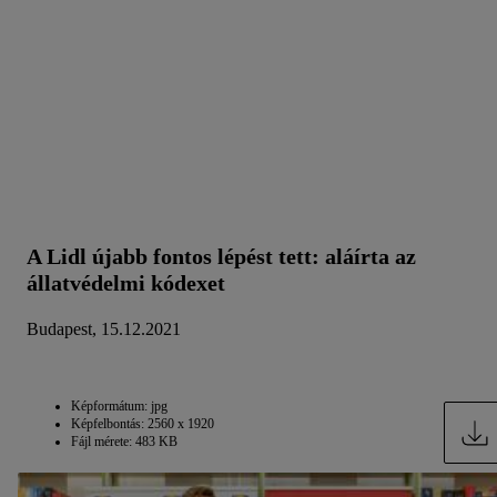
technológiák használatát engedélyezheti. Az "Elfogadom"
gombra kattintva Ön hozzájárul a fent említett célokból történő
adatkezeléshez. További információkat, többek között az
adatok tárolási idejéről és a hozzájárulásának bármikor, a
jövőre nézve történő visszavonásához való jogáról
a
adatvédelmi szabályzatunkban
találhat.
Az impresszumokat itt
találja.
A Lidl újabb fontos lépést tett: aláírta az
állatvédelmi kódexet
Budapest, 15.12.2021
Képformátum: jpg
Képfelbontás: 2560 x 1920
Fájl mérete: 483 KB