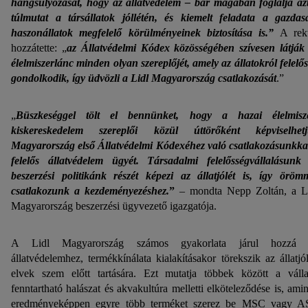
hangsúlyozását, hogy az állatvédelem – bár magában foglalja az
túlmutat a társállatok jóllétén, és kiemelt feladata a gazdas
haszonállatok megfelelő körülményeinek biztosítása is.”
A rekt
hozzátette: „
az Állatvédelmi Kódex közösségében szívesen látják
élelmiszerlánc minden olyan szereplőjét, amely az állatokról felelő
gondolkodik, így üdvözli a Lidl Magyarország csatlakozását
.”
„
Büszkeséggel tölt el bennünket, hogy a hazai élelmisz
kiskereskedelem szereplői közül úttörőként képviselhet
Magyarország első Állatvédelmi Kódexéhez való csatlakozásunkka
felelős állatvédelem ügyét. Társadalmi felelősségvállalásunk
beszerzési politikánk részét képezi az állatjólét is, így öröm
csatlakozunk a kezdeményezéshez.
”
– mondta Nepp Zoltán, a L
Magyarország beszerzési ügyvezető igazgatója.
A Lidl Magyarország számos gyakorlata járul hozzá 
állatvédelemhez, termékkínálata kialakításakor törekszik az állatjól
elvek szem előtt tartására. Ezt mutatja többek között a válla
fenntartható halászat és akvakultúra melletti elköteleződése is, ami
eredményeképpen egyre több terméket szerez be MSC vagy 