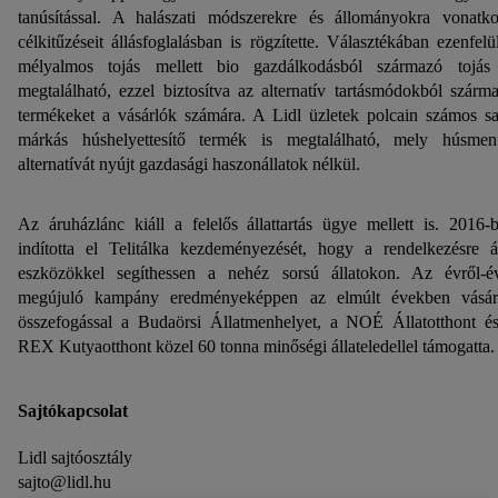
tanúsítással. A halászati módszerekre és állományokra vonatk
célkitűzéseit állásfoglalásban is rögzítette. Választékában ezenfelü
mélyalmos tojás mellett bio gazdálkodásból származó tojás
megtalálható, ezzel biztosítva az alternatív tartásmódokból szárm
termékeket a vásárlók számára. A Lidl üzletek polcain számos sa
márkás húshelyettesítő termék is megtalálható, mely húsmen
alternatívát nyújt gazdasági haszonállatok nélkül.
Az áruházlánc kiáll a felelős állattartás ügye mellett is. 2016-
indította el Telitálka kezdeményezését, hogy a rendelkezésre á
eszközökkel segíthessen a nehéz sorsú állatokon. Az évről-é
megújuló kampány eredményeképpen az elmúlt években vásár
összefogással a Budaörsi Állatmenhelyet, a NOÉ Állatotthont é
REX Kutyaotthont közel 60 tonna minőségi állateledellel támogatta.
Sajtókapcsolat
Lidl sajtóosztály
sajto@lidl.hu