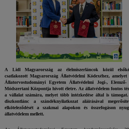
A Lidl Magyarország az élelmiszerláncok közül elsőké
csatlakozott Magyarország Állatvédelmi Kódexéhez, amelyet
Állatorvostudományi Egyetem Állatvédelmi Jogi-, Elemző-
Módszertani Központja hívott életre. Az állatvédelem fontos t
a vállalat számára, melyet több intézkedése által is támogat
diszkontlánc a szándéknyilatkozat aláírásával megerősíte
elköteleződését a szakmai alapokon és összefogáson nyu
állatvédelem mellett.