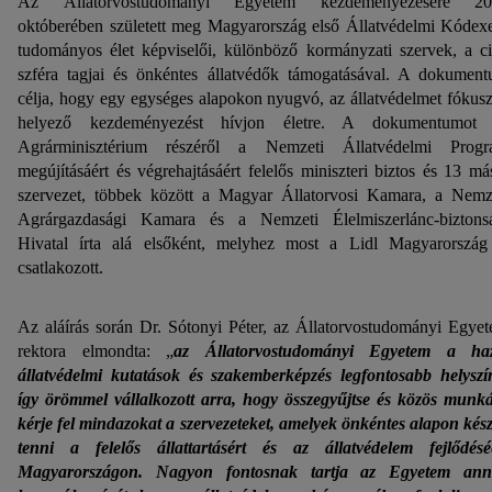
Az Állatorvostudományi Egyetem kezdeményezésére 20
októberében született meg Magyarország első Állatvédelmi Kódex
tudományos élet képviselői, különböző kormányzati szervek, a ci
szféra tagjai és önkéntes állatvédők támogatásával. A dokumen
célja, hogy egy egységes alapokon nyugvó, az állatvédelmet fókus
helyező kezdeményezést hívjon életre. A dokumentumot 
Agrárminisztérium részéről a Nemzeti Állatvédelmi Prog
megújításáért és végrehajtásáért felelős miniszteri biztos és 13 má
szervezet, többek között a Magyar Állatorvosi Kamara, a Nemz
Agrárgazdasági Kamara és a Nemzeti Élelmiszerlánc-biztons
Hivatal írta alá elsőként, melyhez most a Lidl Magyarország
csatlakozott.
Az aláírás során Dr. Sótonyi Péter, az Állatorvostudományi Egye
rektora elmondta: „
az Állatorvostudományi Egyetem a haz
állatvédelmi kutatások és szakemberképzés legfontosabb helyszí
így örömmel vállalkozott arra, hogy összegyűjtse és közös munk
kérje fel mindazokat a szervezeteket, amelyek önkéntes alapon kés
tenni a felelős állattartásért és az állatvédelem fejlődésé
Magyarországon. Nagyon fontosnak tartja az Egyetem ann