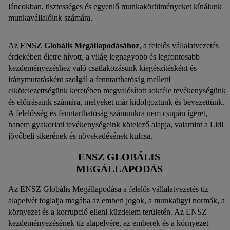
láncokban, tisztességes és egyenlő munkakörülményeket kínálunk
munkavállalóink számára.
Az
ENSZ Globális Megállapodásához
, a felelős vállalatvezetés
érdekében életre hívott, a világ legnagyobb és legfontosabb
kezdeményezéshez való csatlakozásunk kiegészítésként és
iránymutatásként szolgál a fenntarthatóság melletti
elkötelezettségünk keretében megvalósított sokféle tevékenységünk
és előírásaink számára, melyeket már kidolgoztunk és bevezettünk.
A felelősség és fenntarthatóság számunkra nem csupán ígéret,
hanem gyakorlati tevékenységeink kötelező alapja, valamint a Lidl
jövőbeli sikerének és növekedésének kulcsa.
ENSZ GLOBÁLIS
MEGÁLLAPODÁS
Az ENSZ Globális Megállapodása a felelős vállalatvezetés tíz
alapelvét foglalja magába az emberi jogok, a munkaügyi normák, a
környezet és a korrupció elleni küzdelem területén. Az ENSZ
kezdeményezésének tíz alapelvére, az emberek és a környezet