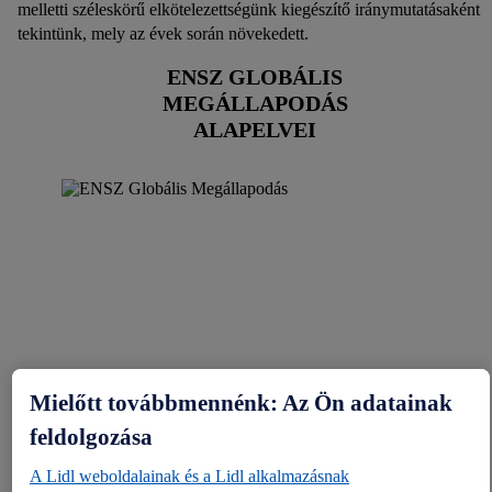
melletti széleskörű elkötelezettségünk kiegészítő iránymutatásaként
tekintünk, mely az évek során növekedett.
ENSZ GLOBÁLIS
MEGÁLLAPODÁS
ALAPELVEI
Mielőtt továbbmennénk: Az Ön adatainak
feldolgozása
A Lidl weboldalainak és a Lidl alkalmazásnak