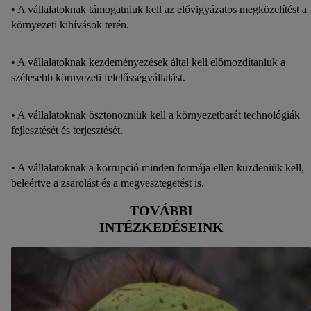
• A vállalatoknak támogatniuk kell az elővigyázatos megközelítést a
adatvédelmi szabályzatunkban
találhat.
Az impresszumokat itt
környezeti kihívások terén.
találja.
• A vállalatoknak kezdeményezések által kell előmozdítaniuk a
szélesebb környezeti felelősségvállalást.
• A vállalatoknak ösztönözniük kell a környezetbarát technológiák
fejlesztését és terjesztését.
• A vállalatoknak a korrupció minden formája ellen küzdeniük kell,
beleértve a zsarolást és a megvesztegetést is.
TOVÁBBI
INTÉZKEDÉSEINK