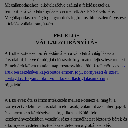
Megállapodásához, elköteleződve ezáltal a felelősségteljes,
fenntartható vállalatirányítás elvei mellett. Az ENSZ Globális
Megállapodás a világ legnagyobb és legfontosabb kezdeményezése
a felelős vállalatirányításért.
FELELŐS
VÁLLALATIRÁNYÍTÁS
A Lidl elkötelezett az értékláncában a vállalati átvilágítás és a
társadalmi, illetve ökológiai előírások folyamatos fejlesztése mellett.
Ennek érdekében minden nap megtesszük a tőlünk telhetőt, s ezt
az
áruk beszerzésével kapcsolatos emberi jogi, környezeti és üzleti
átvilágítási folyamatokra vonatkozó állásfoglalásunkban
is
rögzítettük.
A Lidl évek óta számos intézkedés mellett kötelezi el magát, a
környezetvédelmi és társadalmi előírások, valamint az emberi jogok
és a korrupció kérdéseivel is foglalkozik. Különféle
kezdeményezésekben veszünk részt a megélhetést biztosító bérek és
a környezetvédelem biztosítása érdekében a globális ellátási