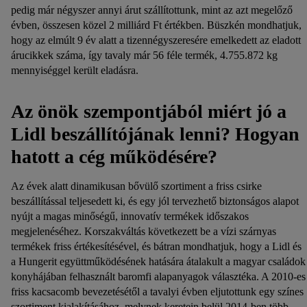
pedig már négyszer annyi árut szállítottunk, mint az azt megelőző
évben, összesen közel 2 milliárd Ft értékben. Büszkén mondhatjuk,
hogy az elmúlt 9 év alatt a tizennégyszeresére emelkedett az eladott
árucikkek száma, így tavaly már 56 féle termék, 4.755.872 kg
mennyiséggel került eladásra.
Az önök szempontjából miért jó a
Lidl beszállítójának lenni? Hogyan
hatott a cég működésére?
Az évek alatt dinamikusan bővülő szortiment a friss csirke
beszállítással teljesedett ki, és egy jól tervezhető biztonságos alapot
nyújt a magas minőségű, innovatív termékek időszakos
megjelenéséhez. Korszakváltás következett be a vízi szárnyas
termékek friss értékesítésével, és bátran mondhatjuk, hogy a Lidl és
a Hungerit együttműködésének hatására átalakult a magyar családok
konyhájában felhasznált baromfi alapanyagok választéka. A 2010-es
friss kacsacomb bevezetésétől a tavalyi évben eljutottunk egy színes
szortiment kialakításához, melynek keretein belül 2014-ben több