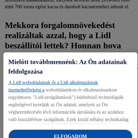
mint 700 tonna egész kacsa és darabolt kacsaterméket adtunk el.
Mekkora forgalomnövekedést
realizáltak azzal, hogy a Lidl
beszállítói lettek? Honnan hova
jutottak el, hányszorosára nőttek,
Mielőtt továbbmennénk: Az Ön adatainak
vagy épp hányszor több alkalmazott
feldolgozása
van az együttműködés megkötése
A Lidl weboldalainak és a Lidl alkalmazásnak
óta?
üzemeltetőjeként a
weboldalainkon és alkalmazásunkon
(együttesen: "Lidl-szolgáltatások") különböző technológiák
A Lidl Magyarországgal való együttműködés óta jelentős
segítségével kezeljük az Ön adatait, amelyek az Ön
forgalomnövekedést realizáltunk. Kezdetben 4 termékkel és 63
végberendezésén lévő információk tárolására és az azokhoz
millió Ft-os forgalommal indultunk, 2014-ben ez a szám már 56 féle
való hozzáférésre szolgálnak. Ezek közül néhány technikailag
termékre és közel 4 milliárdos forgalomra növekedett. Ez a forgalom
634 százalékos bővülését jelenti 9 év alatt.
szükséges, vagy az Ön hozzájárulásával használják a
kényelmes beállításokhoz, statisztikák összeállításához vagy a
ELFOGADOM