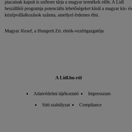
piacainak kapuit is szélesre tárja a magyar termékek előtt. A Lidl
beszállítói programja potenciális lehetőségeket kínál a magyar kis- és
középvállalkozások számra, amellyel érdemes élni.
Magyar József, a Hungerit Zrt. elnök-vezérigazgatója
A Lidl.hu-ról
Adatvédelmi tájékoztató
Impresszum
Süti szabályzat
Compliance