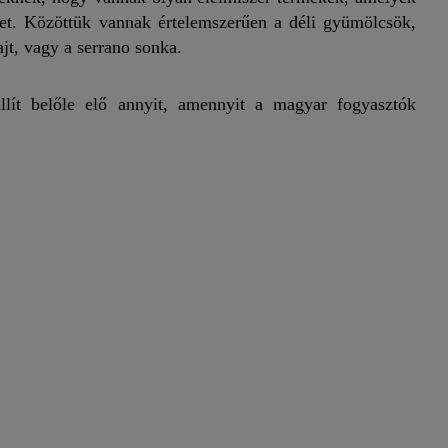
et. Közöttük vannak értelemszerűen a déli gyümölcsök,
jt, vagy a serrano sonka.
llít belőle elő annyit, amennyit a magyar fogyasztók