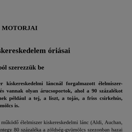
G MOTORJAI
kereskedelem óriásai
ból szerezzük be
 kiskereskedelmi láncnál forgalmazott élelmiszer-
és vannak olyan árucsoportok, ahol a 90 százalékot
például a tej, a liszt, a tojás, a friss csirkehús,
mölcs is.
működő élelmiszer kiskereskedelmi lánc (Aldi, Auchan,
ntegy 80 százaléka a zöldség-gyümölcs szezonban hazai