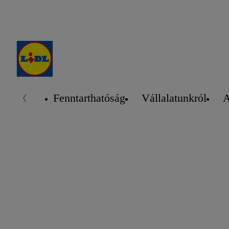
Fenntarthatóság
Vállalatunkról
A