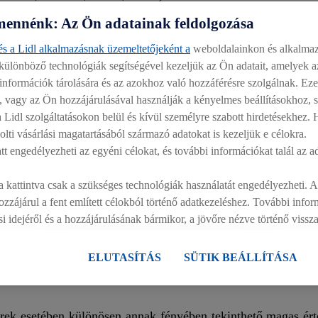
 ez az arány a 90 százalékot is bőven meghaladja. Tipikusan
mennénk: Az Ön adatainak feldolgozása
vételével) a burgonya is, vagyis olyan élelmiszerek, amelyek 
s a Lidl alkalmazásnak üzemeltetőjeként a
weboldalainkon és alkalmaz
 különböző technológiák segítségével kezeljük az Ön adatait, amelyek 
 élelmiszergyártás zászlóshajói: Alföldi Tej Kft., Sole Miz
információk tárolására és az azokhoz való hozzáférésre szolgálnak. Ez
ed Zrt., Tranzit-Food Kft., Gallicoop Zrt., vagy az MCS Vágóh
, vagy az Ön hozzájárulásával használják a kényelmes beállításokhoz, st
letti a magyar tej felhasználása.
a Lidl szolgáltatásokon belül és kívül személyre szabott hirdetésekhez.
lti vásárlási magatartásából származó adatokat is kezeljük e célokra.
sa javarészt abból származik, hogy a szezonális termékek Ma
att engedélyezheti az egyéni célokat, és további információkat talál az a
 terem, nem gyártja, nem csomagolja, nem szeleteli senki, mé
 szinte kizárólag (több mint 90 százalékban) Magyarországról,
 kattintva csak a szükséges technológiák használatát engedélyezheti.
zzájárul a fent említett célokból történő adatkezeléshez. További info
ási idejéről és a hozzájárulásának bármikor, a jövőre nézve történő viss
szabályzatunkban
találhat.
Az impresszumokat itt találja.
ő: 50 ezernél is több embert foglalkoztatnak Magyarországon, 
miszert mentettek meg és juttattak el arra rászorulóknak, em
ELUTASÍTÁS
SÜTIK BEÁLLÍTÁSA
zerek esetében különösen annak fényében tekinthető magas é